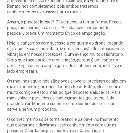
aproveitando nossa experiência coletiva. Na verdade, eu e o
Renato nos completamos, pois ambos trazemos
conhecimentos exclusivos para a mesa.
Assim, o projeto Harpia P-71 começou a tomar forma. Peça a
peça, tudo começou a surgir. A cada novo componente, o
pessoal vibrava. Um momento único de empolgação.
Hoje, alcançamos com sucesso a conquista do drone, rodando
e girando. Essa conquista traz uma sensação de entusiasmo e
vibração em nossos corações. É um avanço muito satisfatório.
Sinto que faço parte de uma criação, porque é um contexto
geral. Engloba uma ampla gama de conhecimento, inclusive o
lado empresarial.
Os meninos aqui ainda são novos e jovens, precisam de alguém
mais experiente para lhes dar uma base. Então, eles contam
muito comigo e estou mais do que disposto a ajudá-los. Para
mim, colocar para eles os conhecimentos que tenho, é de
grande valor. Manter o conhecimento confinado em si não
serve a nenhum propósito.
O conhecimento só se torna prático e palpável no momento
que aplicamos e dividimos esse conhecimento com outras
pessoas. Guardá-los para nós leva à estagnação, ao