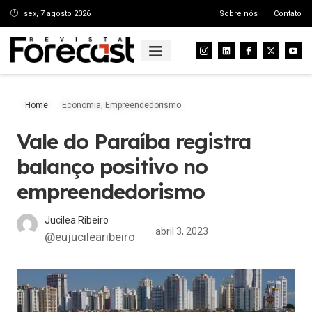
sex, 7 agosto 2026
Sobre nós
Contato
Home
Economia
,
Empreendedorismo
Vale do Paraíba registra
balanço positivo no
empreendedorismo
Jucilea Ribeiro
abril 3, 2023
@eujucilearibeiro