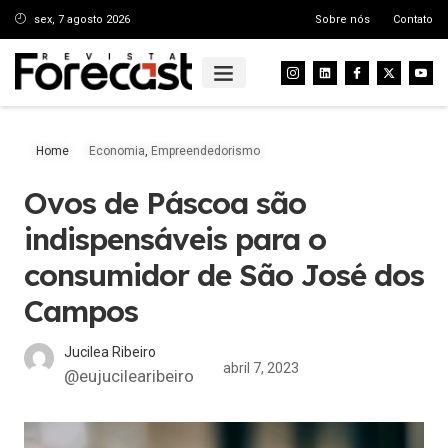
sex, 7 agosto 2026
Sobre nós
Contato
Home
Economia
,
Empreendedorismo
Ovos de Páscoa são
indispensáveis para o
consumidor de São José dos
Campos
Jucilea Ribeiro
abril 7, 2023
@eujucilearibeiro