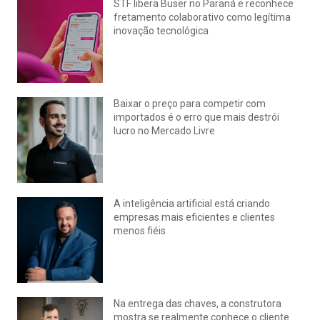
STF libera Buser no Paraná e reconhece
fretamento colaborativo como legítima
inovação tecnológica
julho 22, 2026
Nenhum comentário
Baixar o preço para competir com
importados é o erro que mais destrói
lucro no Mercado Livre
julho 15, 2026
Nenhum comentário
A inteligência artificial está criando
empresas mais eficientes e clientes
menos fiéis
julho 14, 2026
Nenhum comentário
Na entrega das chaves, a construtora
mostra se realmente conhece o cliente