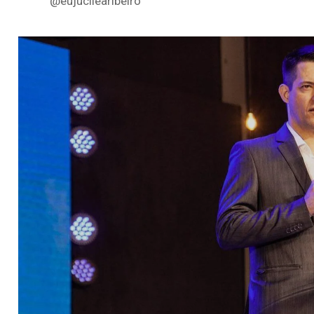
@eujucilearibeiro