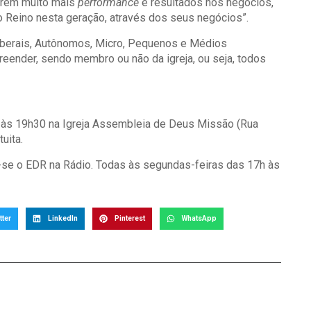
erem muito mais
performance
e resultados nos negócios,
eino nesta geração, através dos seus negócios”.
Liberais, Autônomos, Micro, Pequenos e Médios
ender, sendo membro ou não da igreja, ou seja, todos
 às 19h30 na Igreja Assembleia de Deus Missão (Rua
uita.
cia-se o EDR na Rádio. Todas às segundas-feiras das 17h às
tter
LinkedIn
Pinterest
WhatsApp