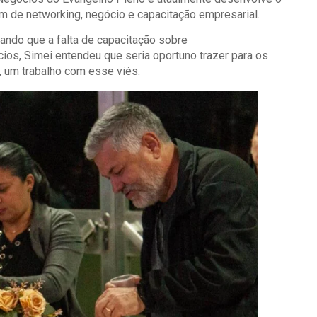
 de networking, negócio e capacitação empresarial.
rando que a falta de capacitação sobre
os, Simei entendeu que seria oportuno trazer para os
 um trabalho com esse viés.