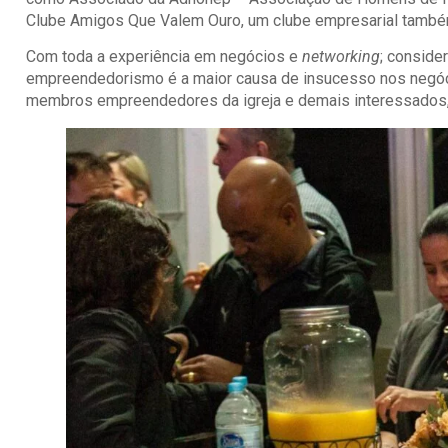
Clube Amigos Que Valem Ouro, um clube empresarial também
Com toda a experiência em negócios e
networking
; conside
empreendedorismo é a maior causa de insucesso nos negóci
membros empreendedores da igreja e demais interessados,