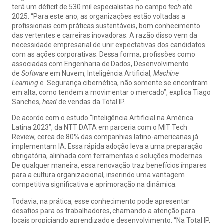
terá um déficit de 530 mil especialistas no campo
tech
até
2025. “Para este ano, as organizações estão voltadas a
profissionais com práticas sustentáveis, bom conhecimento
das vertentes e carreiras inovadoras. A razão disso vem da
necessidade empresarial de unir expectativas dos candidatos
com as ações corporativas. Dessa forma, profissões como
associadas com Engenharia de Dados, Desenvolvimento
de
Software
em Nuvem, Inteligência Artificial,
Machine
Learning
e Segurança cibernética, não somente se encontram
em alta, como tendem a movimentar o mercado”, explica Tiago
Sanches,
head
de vendas da Total IP.
De acordo com o estudo “Inteligência Artificial na América
Latina 2023”, da NTT DATA em parceria com o MIT Tech
Review, cerca de 80% das companhias latino-americanas já
implementam IA. Essa rápida adoção leva a uma preparação
obrigatória, alinhada com ferramentas e soluções modernas.
De qualquer maneira, essa renovação traz benefícios ímpares
para a cultura organizacional, inserindo uma vantagem
competitiva significativa e aprimoração na dinâmica.
Todavia, na prática, esse conhecimento pode apresentar
desafios para os trabalhadores, chamando a atenção para
locais propiciando aprendizado e desenvolvimento. “Na Total IP,