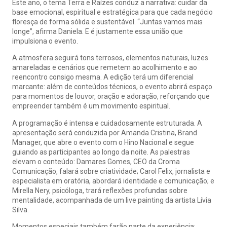
Este ano, o tema Terra e Raízes conduz a narrativa: cuidar da
base emocional, espiritual e estratégica para que cada negócio
floresça de forma sólida e sustentável. “Juntas vamos mais
longe”, afirma Daniela. E é justamente essa união que
impulsiona o evento.
A atmosfera seguirá tons terrosos, elementos naturais, luzes
amareladas e cenários que remetem ao acolhimento e ao
reencontro consigo mesma. A edição terá um diferencial
marcante: além de conteúdos técnicos, o evento abrirá espaço
para momentos de louvor, oração e adoração, reforçando que
empreender também é um movimento espiritual.
A programação é intensa e cuidadosamente estruturada. A
apresentação será conduzida por Amanda Cristina, Brand
Manager, que abre o evento com o Hino Nacional e segue
guiando as participantes ao longo da noite. As palestras
elevam o conteúdo: Damares Gomes, CEO da Croma
Comunicação, falará sobre criatividade; Carol Felix, jornalista e
especialista em oratória, abordará identidade e comunicação; e
Mirella Nery, psicóloga, trará reflexões profundas sobre
mentalidade, acompanhada de um live painting da artista Lívia
Silva.
Momentos especiais também farão parte da experiência: