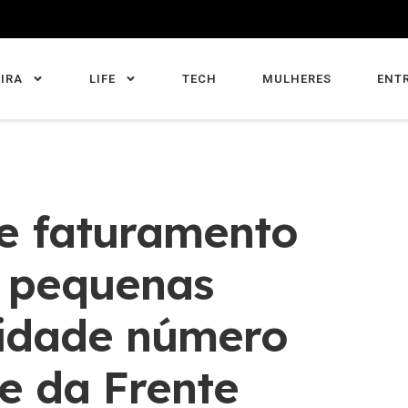
IRA
LIFE
TECH
MULHERES
ENT
de faturamento
e pequenas
ridade número
te da Frente