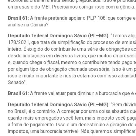
economia brasileira está sendo prejudicada. Isso é priorida
empresas e do MEI. Precisamos corrigir isso com urgência. É
Brasil 61:
A frente pretende apoiar o PLP 108, que corrige e
análise na Câmara?
Deputado federal Domingos Sávio (PL–MG):
“Temos alg
178/2021, que trata da simplificação do processo de emissã
inteiro. É exigido do contribuinte uma série de obrigações 
desde anotações em diversos livros, que muitos empresári
e, quando chega o fiscal, mesmo o contribuinte tendo pago
por algum tipo de obrigação chamada acessória. Isso é um pe
isso é muito importante e nós já estamos com isso adiantad
Senado”.
Brasil 61:
A frente vai atuar para diminuir a burocracia que 
Deputado federal Domingos Sávio (PL–MG):
“Sem dúvida
no Brasil, é o contrário. A começar por uma coisa absurda q
quanto mais empregados você tem, mais imposto você paga 
a folha de pagamento. Isso é um desestímulo à geração de 
impostos, uma burocracia terrível. Nós queremos simplifica