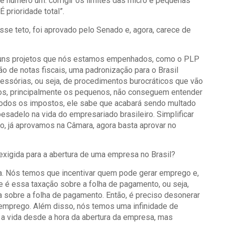
de número um: corrigir os limites das micro e pequenas
 prioridade total”.
sse teto, foi aprovado pelo Senado e, agora, carece de
uns projetos que nós estamos empenhados, como o PLP
o de notas fiscais, uma padronização para o Brasil
acessórias, ou seja, de procedimentos burocráticos que vão
os, principalmente os pequenos, não conseguem entender
 todos os impostos, ele sabe que acabará sendo multado
sadelo na vida do empresariado brasileiro. Simplificar
o, já aprovamos na Câmara, agora basta aprovar no
é exigida para a abertura de uma empresa no Brasil?
. Nós temos que incentivar quem pode gerar emprego e,
ue é essa taxação sobre a folha de pagamento, ou seja,
sobre a folha de pagamento. Então, é preciso desonerar
emprego. Além disso, nós temos uma infinidade de
r a vida desde a hora da abertura da empresa, mas