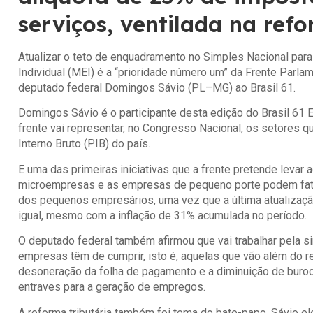
serviços, ventilada na refo
Atualizar o teto de enquadramento no Simples Nacional pa
Individual (MEI) é a “prioridade número um” da Frente Parl
deputado federal Domingos Sávio (PL–MG) ao Brasil 61.
Domingos Sávio é o participante desta edição do Brasil 61 E
frente vai representar, no Congresso Nacional, os setores q
Interno Bruto (PIB) do país.
E uma das primeiras iniciativas que a frente pretende levar a
microempresas e as empresas de pequeno porte podem fatu
dos pequenos empresários, uma vez que a última atualizaçã
igual, mesmo com a inflação de 31% acumulada no período.
O deputado federal também afirmou que vai trabalhar pela si
empresas têm de cumprir, isto é, aquelas que vão além do 
desoneração da folha de pagamento e a diminuição de buroc
entraves para a geração de empregos.
A reforma tributária também foi tema do bate-papo. Sávio ele