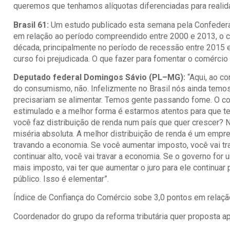
queremos que tenhamos alíquotas diferenciadas para realida
Brasil 61:
Um estudo publicado esta semana pela Confederaç
em relação ao período compreendido entre 2000 e 2013, o c
década, principalmente no período de recessão entre 2015 
curso foi prejudicada. O que fazer para fomentar o comércio
Deputado federal Domingos Sávio (PL–MG):
“Aqui, ao c
do consumismo, não. Infelizmente no Brasil nós ainda temo
precisariam se alimentar. Temos gente passando fome. O co
estimulado e a melhor forma é estarmos atentos para que t
você faz distribuição de renda num país que quer crescer?
miséria absoluta. A melhor distribuição de renda é um emp
travando a economia. Se você aumentar imposto, você vai trav
continuar alto, você vai travar a economia. Se o governo for 
mais imposto, vai ter que aumentar o juro para ele continuar
público. Isso é elementar”.
Índice de Confiança do Comércio sobe 3,0 pontos em relaçã
Coordenador do grupo da reforma tributária quer proposta a