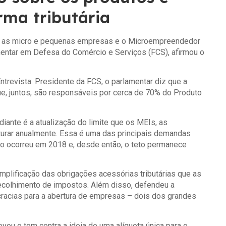
rma tributária
ra as micro e pequenas empresas e o Microempreendedor
amentar em Defesa do Comércio e Serviços (FCS), afirmou o
ntrevista. Presidente da FCS, o parlamentar diz que a
ue, juntos, são responsáveis por cerca de 70% do Produto
diante é a atualização do limite que os MEIs, as
rar anualmente. Essa é uma das principais demandas
o ocorreu em 2018 e, desde então, o teto permanece
mplificação das obrigações acessórias tributárias que as
recolhimento de impostos. Além disso, defendeu a
racias para a abertura de empresas – dois dos grandes
vou o tom contra a ideia de uma alíquota única para o