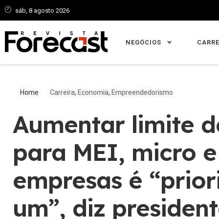
sáb, 8 agosto 2026
NEGÓCIOS
CARRE
Home
Carreira
,
Economia
,
Empreendedorismo
Aumentar limite 
para MEI, micro 
empresas é “prio
um”, diz presiden