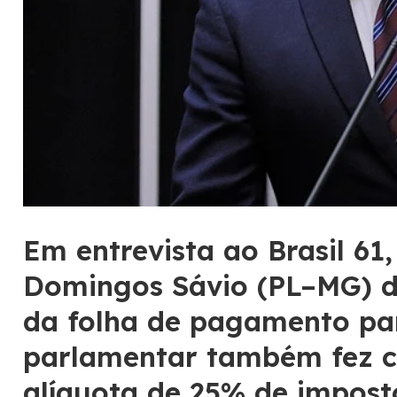
Em entrevista ao Brasil 61
Domingos Sávio (PL–MG) d
da folha de pagamento par
parlamentar também fez cr
alíquota de 25% de impost