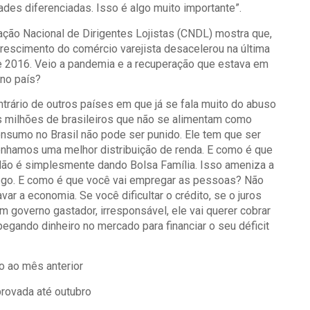
des diferenciadas. Isso é algo muito importante”.
ão Nacional de Dirigentes Lojistas (CNDL) mostra que,
rescimento do comércio varejista desacelerou na última
e 2016. Veio a pandemia e a recuperação que estava em
 no país?
ontrário de outros países em que já se fala muito do abuso
s milhões de brasileiros que não se alimentam como
nsumo no Brasil não pode ser punido. Ele tem que ser
enhamos uma melhor distribuição de renda. E como é que
 Não é simplesmente dando Bolsa Família. Isso ameniza a
rego. E como é que você vai empregar as pessoas? Não
ar a economia. Se você dificultar o crédito, se o juros
um governo gastador, irresponsável, ele vai querer cobrar
 pegando dinheiro no mercado para financiar o seu déficit
o ao mês anterior
provada até outubro