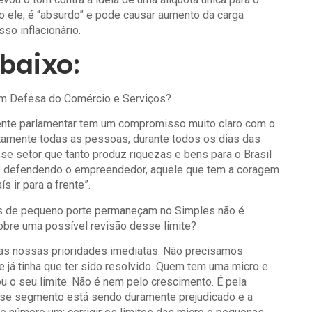
o ele, é “absurdo” e pode causar aumento da carga
sso inflacionário.
abaixo:
 em Defesa do Comércio e Serviços?
ente parlamentar tem um compromisso muito claro com o
tamente todas as pessoas, durante todos os dias das
se setor que tanto produz riquezas e bens para o Brasil
r: defendendo o empreendedor, aquele que tem a coragem
 ir para a frente”.
s de pequeno porte permaneçam no Simples não é
sobre uma possível revisão desse limite?
 as nossas prioridades imediatas. Não precisamos
e já tinha que ter sido resolvido. Quem tem uma micro e
o seu limite. Não é nem pelo crescimento. É pela
esse segmento está sendo duramente prejudicado e a