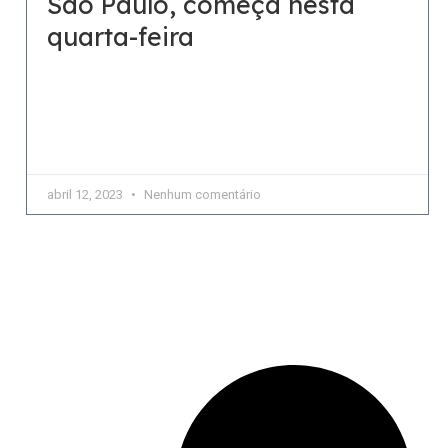
São Paulo, começa nesta
quarta-feira
Evento terá formato virtual e presencial A 5ª Feira
do Livro da Unesp será iniciada nesta quarta-feira
(12), em São Paulo. Ela terá formato virtual
abril 12, 2023
Nenhum comentário