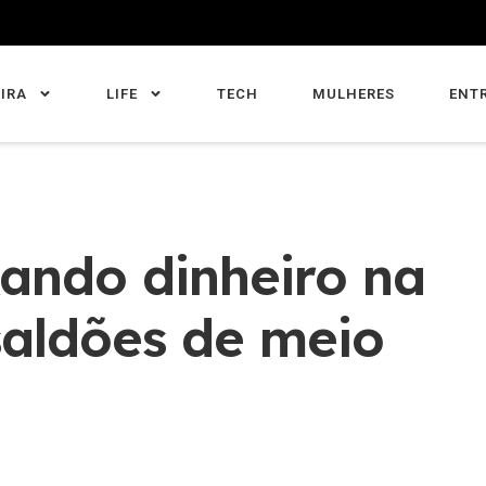
IRA
LIFE
TECH
MULHERES
ENT
xando dinheiro na
saldões de meio