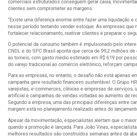
comerciais estruturados conseguem gerar caixa, movimentar
clientes sem comprometer as margens.
“Existe uma diferença enorme entre fazer uma liquidação e 
nesse período tentando vender estoque. As empresas que m
fortalecer relacionamento, reativar clientes e preparar o se
O potencial de consumo também é impulsionado pelo intere
CNDL e do SPC Brasil aponta que cerca de 99,2 milhões de
ao torneio, com gasto médio estimado em R$ 619 por pessoa
do varejo tradicional ao comércio eletrônico, reforçam camp
Para as empresas, no entanto, o desafio não está apenas e
campanha gere resultado financeiro sustentável. O Grupo HR
varejistas, e-commerces, clínicas e empresas de serviços, u
artificial e campanhas de vendas voltadas ao aumento de rece
Segundo a empresa, uma das principais diferenças entre 
margem está no planejamento realizado antes do lançamento
Apesar da movimentação, especialistas alertam que o maior
quando a promoção é lançada. Para João Vinas, especialist
melhores resultados são construídos semanas antes da aber