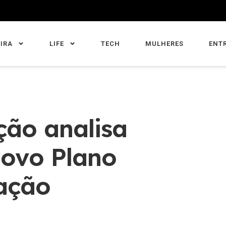
IRA
LIFE
TECH
MULHERES
ENT
ção analisa
novo Plano
ação