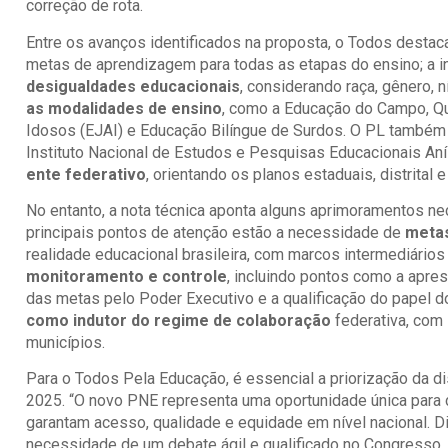
correção de rota.
Entre os avanços identificados na proposta, o Todos destac
metas de aprendizagem para todas as etapas do ensino; a i
desigualdades educacionais
, considerando raça, gênero, 
as modalidades de ensino
, como a Educação do Campo, Qu
Idosos (EJAI) e Educação Bilíngue de Surdos. O PL também 
Instituto Nacional de Estudos e Pesquisas Educacionais Anís
ente federativo
, orientando os planos estaduais, distrital e
No entanto, a nota técnica aponta alguns aprimoramentos ne
principais pontos de atenção estão a necessidade de
metas
realidade educacional brasileira, com marcos intermediários
monitoramento e controle
, incluindo pontos como a apr
das metas pelo Poder Executivo e a qualificação do papel 
como indutor do regime de colaboração
federativa, com 
municípios.
Para o Todos Pela Educação, é essencial a priorização da d
2025. “O novo PNE representa uma oportunidade única para 
garantam acesso, qualidade e equidade em nível nacional. 
necessidade de um debate ágil e qualificado no Congresso