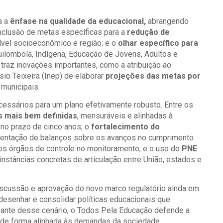
a a
ênfase na qualidade da educacional,
abrangendo
nclusão de metas específicas para a
redução de
nível socioeconômico e região; e o
olhar específico para
ilombola, Indígena, Educação de Jovens, Adultos e
traz inovações importantes, como a atribuição ao
io Teixeira (Inep) de elaborar
projeções das metas por
 municipais.
cessários para um plano efetivamente robusto. Entre os
 mais bem definidas
, mensuráveis e alinhadas à
 no prazo de cinco anos; o
fortalecimento do
esentação de balanços sobre os avanços no cumprimento
dos órgãos de controle no monitoramento; e o uso do
PNE
instâncias concretas de articulação entre União, estados e
iscussão e aprovação do novo marco regulatório ainda em
desenhar e consolidar políticas educacionais que
Diante desse cenário, o Todos Pela Educação defende a
, de forma alinhada às demandas da sociedade