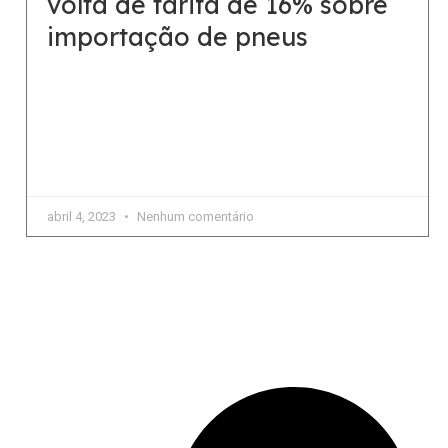
volta de tarifa de 16% sobre
importação de pneus
Associação Brasileira da Indústria Química
(Abiquim) reagiu com otimismo à decisão do
Comitê Executivo de Gestão da Câmara de
Comércio Exterior. Para o setor, a
abril 4, 2023
Nenhum comentário