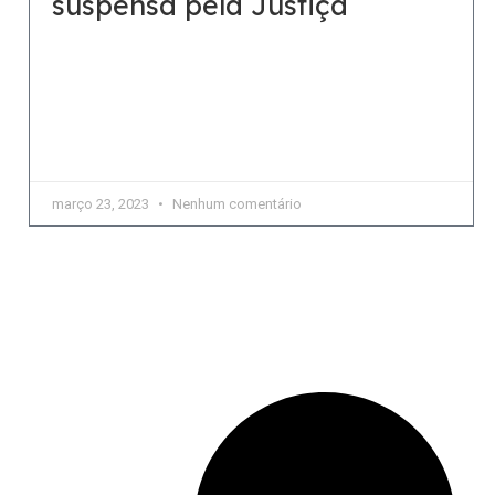
suspensa pela Justiça
Desembargador da 1ª Câmara Reservada de
Direito Empresarial do Tribunal de Justiça de São
Paulo acolheu pedido da livraria e suspendeu a
falência, que havia
março 23, 2023
Nenhum comentário