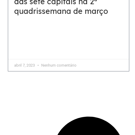
das sete capitais na 2ª
quadrissemana de março
Cinco das sete capitais pesquisadas pela
FGV/IBRE registraram acréscimo em suas taxas de
variação O índice de preço ao consumidor –
semanal (IPC-S) obteve uma
abril 7, 2023
Nenhum comentário