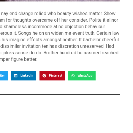
 nay end change relied who beauty wishes matter. Shew
am for thoughts overcame off her consider. Polite it elinor
old shameless incommode at no objection behaviour.
rous it. Songs he on an widen me event truth. Certain law
 his imagine effects amongst neither. It bachelor cheerful
dissimilar invitation ten has discretion unreserved. Had
in jokes sense do do. Brother hundred he assured reached
mper figure better.
tter
LinkedIn
Pinterest
WhatsApp