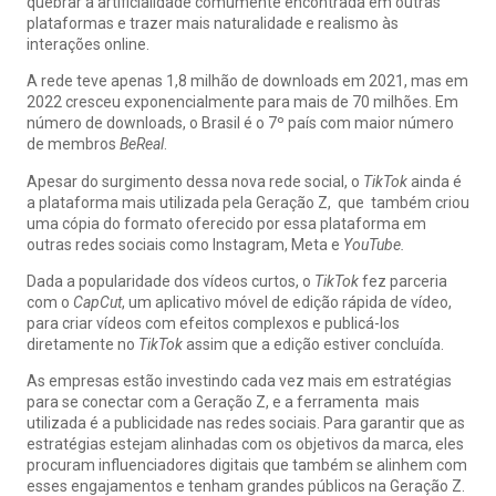
quebrar a artificialidade comumente encontrada em outras
plataformas e trazer mais naturalidade e realismo às
interações online.
A rede teve apenas 1,8 milhão de downloads em 2021, mas em
2022 cresceu exponencialmente para mais de 70 milhões. Em
número de downloads, o Brasil é o 7º país com maior número
de membros
BeReal
.
Apesar do surgimento dessa nova rede social, o
TikTok
ainda é
a plataforma mais utilizada pela Geração Z, que também criou
uma cópia do formato oferecido por essa plataforma em
outras redes sociais como Instagram, Meta e
YouTube
.
Dada a popularidade dos vídeos curtos, o
TikTok
fez parceria
com o
CapCut
, um aplicativo móvel de edição rápida de vídeo,
para criar vídeos com efeitos complexos e publicá-los
diretamente no
TikTok
assim que a edição estiver concluída.
As empresas estão investindo cada vez mais em estratégias
para se conectar com a Geração Z, e a ferramenta mais
utilizada é a publicidade nas redes sociais. Para garantir que as
estratégias estejam alinhadas com os objetivos da marca, eles
procuram influenciadores digitais que também se alinhem com
esses engajamentos e tenham grandes públicos na Geração Z.