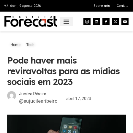
dom, 9 agosto 2026
Sobre nós
Contato
Home
Tech
Pode haver mais
reviravoltas para as mídias
sociais em 2023
Jucilea Ribeiro
abril 17, 2023
@eujucilearibeiro