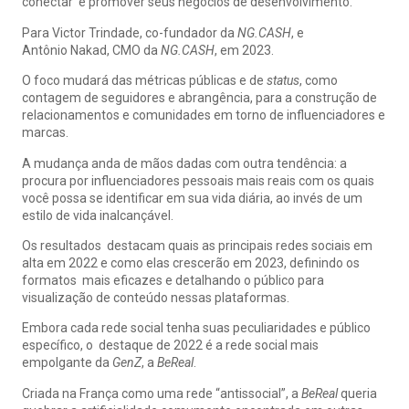
conectar e promover seus negócios de desenvolvimento.
Para Victor Trindade, co-fundador da
NG.CASH
, e
Antônio Nakad, CMO da
NG.CASH
, em 2023.
O foco mudará das métricas públicas e de
status
, como
contagem de seguidores e abrangência, para a construção de
relacionamentos e comunidades em torno de influenciadores e
marcas.
A mudança anda de mãos dadas com outra tendência: a
procura por influenciadores pessoais mais reais com os quais
você possa se identificar em sua vida diária, ao invés de um
estilo de vida inalcançável.
Os resultados destacam quais as principais redes sociais em
alta em 2022 e como elas crescerão em 2023, definindo os
formatos mais eficazes e detalhando o público para
visualização de conteúdo nessas plataformas.
Embora cada rede social tenha suas peculiaridades e público
específico, o destaque de 2022 é a rede social mais
empolgante da
GenZ
, a
BeReal
.
Criada na França como uma rede “antissocial”, a
BeReal
queria