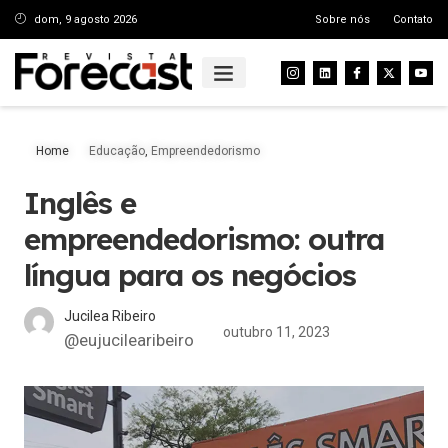
dom, 9 agosto 2026
Sobre nós
Contato
Home
Educação
,
Empreendedorismo
Inglês e
empreendedorismo: outra
língua para os negócios
Jucilea Ribeiro
outubro 11, 2023
@eujucilearibeiro