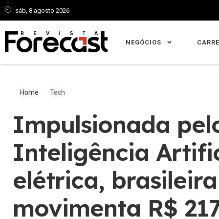
sáb, 8 agosto 2026
NEGÓCIOS
CARRE
Home
Tech
Impulsionada pel
Inteligência Artifi
elétrica, brasileir
movimenta R$ 217