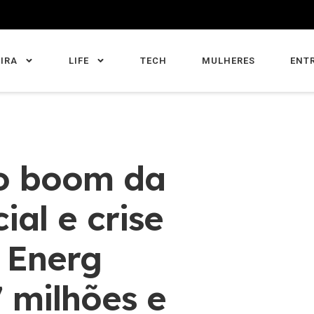
IRA
LIFE
TECH
MULHERES
ENT
o boom da
cial e crise
a Energ
 milhões e