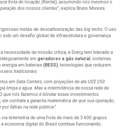
sca frota de locação (Rental), assumindo nós mesmos o
 operação dos nossos clientes
“, explica Bruno Moreira.
as rigorosas metas de descarbonização das
big techs
. O uso
m sido um desafio global de infraestrutura e governança
a necessidade de missão crítica, a Energ tem liderado a
strategicamente em
geradores a gás natural
, sistemas
 energia em baterias
(BESS)
, tecnologias que reduzem
seis tradicionais.
ntos em Data Centers, com projeções de até US$ 250
gia limpa e água. Mas a intermitência da nossa rede de
O que nós fazemos é blindar esses investimentos
; ele contrata a garantia matemática de que sua operação,
 por falhas na rede pública
.”
via telemetria de uma frota de mais de 3.600 grupos
 a economia digital do Brasil continue funcionando,