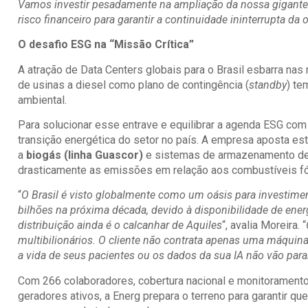
Vamos investir pesadamente na ampliação da nossa gigante
risco financeiro para garantir a continuidade ininterrupta da
O desafio ESG na “Missão Crítica”
A atração de Data Centers globais para o Brasil esbarra n
de usinas a diesel como plano de contingência (
standby
) te
ambiental.
Para solucionar esse entrave e equilibrar a agenda ESG com 
transição energética do setor no país. A empresa aposta e
a
biogás (linha Guascor)
e sistemas de armazenamento de
drasticamente as emissões em relação aos combustíveis fós
“
O Brasil é visto globalmente como um oásis para investime
bilhões na próxima década, devido à disponibilidade de ener
distribuição ainda é o calcanhar de Aquiles
“, avalia Moreira. “
multibilionários. O cliente não contrata apenas uma máquina
a vida de seus pacientes ou os dados da sua IA não vão parar
Com 266 colaboradores, cobertura nacional e monitoramento 
geradores ativos, a Energ prepara o terreno para garantir que