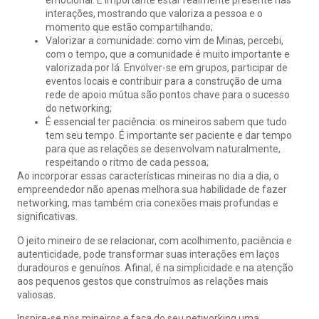
emocional. É importante estar realmente presente nas
interações, mostrando que valoriza a pessoa e o
momento que estão compartilhando;
Valorizar a comunidade: como vim de Minas, percebi,
com o tempo, que a comunidade é muito importante e
valorizada por lá. Envolver-se em grupos, participar de
eventos locais e contribuir para a construção de uma
rede de apoio mútua são pontos chave para o sucesso
do networking;
É essencial ter paciência: os mineiros sabem que tudo
tem seu tempo. É importante ser paciente e dar tempo
para que as relações se desenvolvam naturalmente,
respeitando o ritmo de cada pessoa;
Ao incorporar essas características mineiras no dia a dia, o
empreendedor não apenas melhora sua habilidade de fazer
networking, mas também cria conexões mais profundas e
significativas.
O jeito mineiro de se relacionar, com acolhimento, paciência e
autenticidade, pode transformar suas interações em laços
duradouros e genuínos. Afinal, é na simplicidade e na atenção
aos pequenos gestos que construímos as relações mais
valiosas.
Inspire-se nos mineiros e faça do seu networking uma