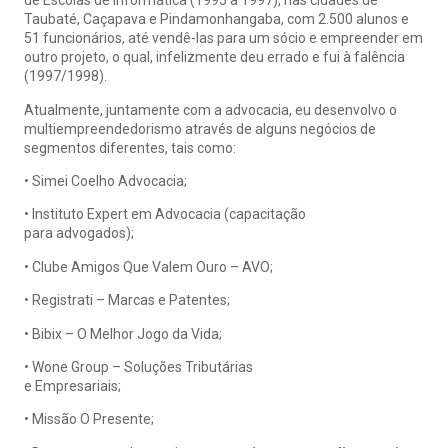
de Escolas de Informática (1995 a 1997), nas cidades de
Taubaté, Caçapava e Pindamonhangaba, com 2.500 alunos e
51 funcionários, até vendê-las para um sócio e empreender em
outro projeto, o qual, infelizmente deu errado e fui à falência
(1997/1998).
Atualmente, juntamente com a advocacia, eu desenvolvo o
multiempreendedorismo através de alguns negócios de
segmentos diferentes, tais como:
• Simei Coelho Advocacia;
• Instituto Expert em Advocacia (capacitação
para advogados);
• Clube Amigos Que Valem Ouro – AVO;
• Registrati – Marcas e Patentes;
• Bibix – O Melhor Jogo da Vida;
• Wone Group – Soluções Tributárias
e Empresariais;
• Missão O Presente;