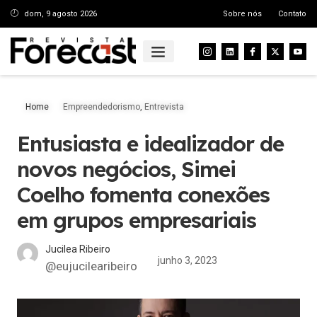
dom, 9 agosto 2026
Sobre nós
Contato
Home
Empreendedorismo
,
Entrevista
Entusiasta e idealizador de
novos negócios, Simei
Coelho fomenta conexões
em grupos empresariais
Jucilea Ribeiro
junho 3, 2023
@eujucilearibeiro