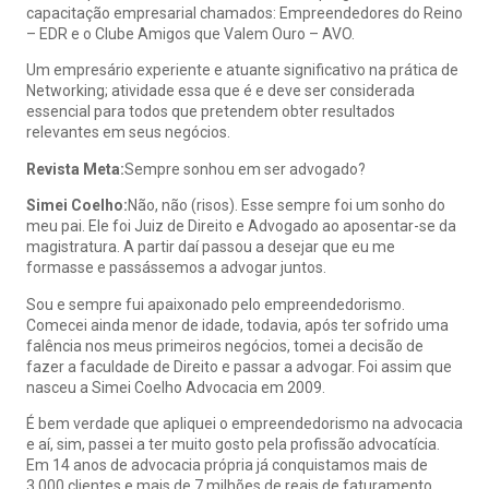
capacitação empresarial chamados: Empreendedores do Reino
– EDR e o Clube Amigos que Valem Ouro – AVO.
Um empresário experiente e atuante significativo na prática de
Networking; atividade essa que é e deve ser considerada
essencial para todos que pretendem obter resultados
relevantes em seus negócios.
Revista Meta:
Sempre sonhou em ser advogado?
Simei Coelho:
Não, não (risos). Esse sempre foi um sonho do
meu pai. Ele foi Juiz de Direito e Advogado ao aposentar-se da
magistratura. A partir daí passou a desejar que eu me
formasse e passássemos a advogar juntos.
Sou e sempre fui apaixonado pelo empreendedorismo.
Comecei ainda menor de idade, todavia, após ter sofrido uma
falência nos meus primeiros negócios, tomei a decisão de
fazer a faculdade de Direito e passar a advogar. Foi assim que
nasceu a Simei Coelho Advocacia em 2009.
É bem verdade que apliquei o empreendedorismo na advocacia
e aí, sim, passei a ter muito gosto pela profissão advocatícia.
Em 14 anos de advocacia própria já conquistamos mais de
3.000 clientes e mais de 7 milhões de reais de faturamento.