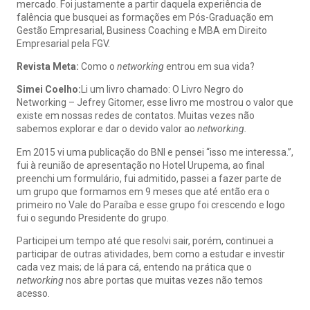
mercado. Foi justamente a partir daquela experiência de
falência que busquei as formações em Pós-Graduação em
Gestão Empresarial, Business Coaching e MBA em Direito
Empresarial pela FGV.
Revista Meta:
Como o
networking
entrou em sua vida?
Simei Coelho:
Li um livro chamado: O Livro Negro do
Networking – Jefrey Gitomer, esse livro me mostrou o valor que
existe em nossas redes de contatos. Muitas vezes não
sabemos explorar e dar o devido valor ao
networking.
Em 2015 vi uma publicação do BNI e pensei “isso me interessa.”,
fui à reunião de apresentação no Hotel Urupema, ao final
preenchi um formulário, fui admitido, passei a fazer parte de
um grupo que formamos em 9 meses que até então era o
primeiro no Vale do Paraíba e esse grupo foi crescendo e logo
fui o segundo Presidente do grupo.
Participei um tempo até que resolvi sair, porém, continuei a
participar de outras atividades, bem como a estudar e investir
cada vez mais; de lá para cá, entendo na prática que o
networking
nos abre portas que muitas vezes não temos
acesso.