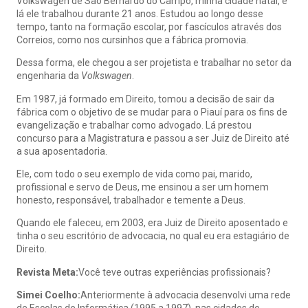
Volkswagen de São Bernardo do Campo, minha cidade natal, e
lá ele trabalhou durante 21 anos. Estudou ao longo desse
tempo, tanto na formação escolar, por fascículos através dos
Correios, como nos cursinhos que a fábrica promovia.
Dessa forma, ele chegou a ser projetista e trabalhar no setor da
engenharia da
Volkswagen
.
Em 1987, já formado em Direito, tomou a decisão de sair da
fábrica com o objetivo de se mudar para o Piauí para os fins de
evangelização e trabalhar como advogado. Lá prestou
concurso para a Magistratura e passou a ser Juiz de Direito até
a sua aposentadoria.
Ele, com todo o seu exemplo de vida como pai, marido,
profissional e servo de Deus, me ensinou a ser um homem
honesto, responsável, trabalhador e temente a Deus.
Quando ele faleceu, em 2003, era Juiz de Direito aposentado e
tinha o seu escritório de advocacia, no qual eu era estagiário de
Direito.
Revista Meta:
Você teve outras experiências profissionais?
Simei Coelho:
Anteriormente à advocacia desenvolvi uma rede