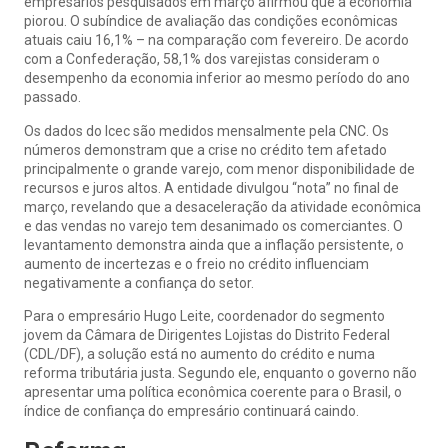
empresários pesquisados em março afirmou que a economia
piorou. O subíndice de avaliação das condições econômicas
atuais caiu 16,1% – na comparação com fevereiro. De acordo
com a Confederação, 58,1% dos varejistas consideram o
desempenho da economia inferior ao mesmo período do ano
passado.
Os dados do Icec são medidos mensalmente pela CNC. Os
números demonstram que a crise no crédito tem afetado
principalmente o grande varejo, com menor disponibilidade de
recursos e juros altos. A entidade divulgou “nota” no final de
março, revelando que a desaceleração da atividade econômica
e das vendas no varejo tem desanimado os comerciantes. O
levantamento demonstra ainda que a inflação persistente, o
aumento de incertezas e o freio no crédito influenciam
negativamente a confiança do setor.
Para o empresário Hugo Leite, coordenador do segmento
jovem da Câmara de Dirigentes Lojistas do Distrito Federal
(CDL/DF), a solução está no aumento do crédito e numa
reforma tributária justa. Segundo ele, enquanto o governo não
apresentar uma política econômica coerente para o Brasil, o
índice de confiança do empresário continuará caindo.