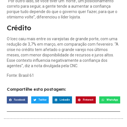
“Por outro lado, se você tiver um ‘norte’, um posicionamento
correto para seguir, a gente tende a aumentar a confiança
porque tudo depende do que o governo quer fazer, para que o
otimismo volte”, diferenciou o líder lojista.
Crédito
O Icec caiu mais entre os varejistas de grande porte, com uma
redução de 3,7% em março, em comparação com fevereiro. “A
crise no crédito tem afetado o grande varejo nos últimos
meses, com menor disponibilidade de recursos e juros altos.
Esse contexto influencia negativamente a confiança dos
agentes”, diz a nota divulgada pela CNC.
Fonte:
Brasil 61
Compartilhe esta postagem:
Facebook
Twitter
LinkedIn
Pinterest
WhatsApp