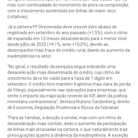
mas com continuidade do movimento de piora na composição,
com o crescimento sustentado por linhas de maior risco
(rotativas).
Já a carteira PF Direcionada deve crescer bem abaixo do
registrado em setembro do ano passado (+1,5%), com o ritmo
de expansão em 12 meses desacelerando para o menor nível
desde julho de 2020 (+9,1%, ante +10,0%), devido ao
desempenho mais fraco do crédito rural, diante do aumento da
inadimplência no setor.
“No geral, o resultado da pesquisa segue indicando uma
desaceleração mais disseminada do crédito, cujo ritmo de
crescimento deve ter caído para a faixa de 1 dígito em
setembro. O crédito livre mantém trajetória mais clara de perda
de fôlego, especialmente nas operações para empresas, que
sente o impacto da majoração recente do IOF, além da política
monetária contracionista”, destaca Rubens Sardenberg, diretor
de Economia, Regulação Prudencial e Riscos da Febraban.
“Para as famílias, a direção é similar, mas com um ritmo de
desaceleração mais contido, dado o aumento da participação
de linhas mais arriscadas na carteira, o que naturalmente traz
preocupações quanto à dinâmica da inadimplência. A exceção