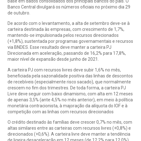
base em dados consolidados dos principais bancos do país. O
Banco Central divulgará os números oficiais no próximo dia 29
de outubro.
De acordo com o levantamento, a alta de setembro deve-se à
carteira destinada às empresas, com crescimento de 1,7%,
mantendo-se impulsionada pelos recursos direcionados
(+1,8%), sustentada por programas governamentais e recursos
via BNDES. Esse resultado deve manter a carteira PJ
Direcionada em aceleração, passando de 16,2% para 17,8%,
maior nível de expansão desde junho de 2021.
A carteira PJ com recursos livres deve subir 1,6% no mês,
beneficiada pela sazonalidade positiva das linhas de descontos
de recebíveis (especialmente risco sacado), que normalmente
crescem no fim dos trimestres. De toda forma, a carteira PJ
Livre deve seguir com baixo dinamismo, com alta em 12 meses
de apenas 3,5% (ante 4,5% no mês anterior), em meio à política
monetária contracionista, à majoração da alíquota do IOF e à
competição com as linhas com recursos direcionados
O crédito destinado às famílias deve crescer 0,7% no mês, com
altas similares entre as carteiras com recursos livres (+0,8%) e
direcionados (+0,6%). A carteira livre deve manter a tendência
de ligeira desaceleração em 12 meses (de 12,2% para 12,0%),