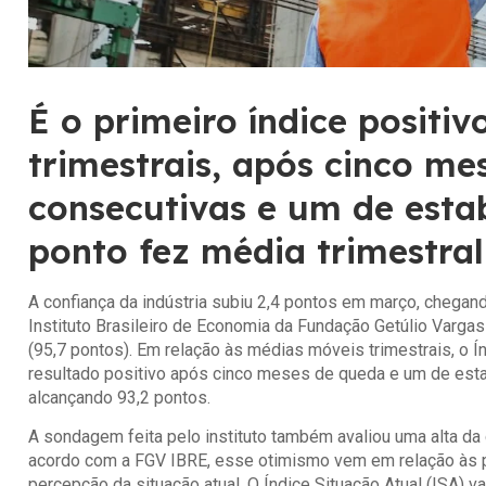
É o primeiro índice positi
trimestrais, após cinco me
consecutivas e um de estab
ponto fez média trimestral
A confiança da indústria subiu 2,4 pontos em março, chegan
Instituto Brasileiro de Economia da Fundação Getúlio Varga
(95,7 pontos). Em relação às médias móveis trimestrais, o Índ
resultado positivo após cinco meses de queda e um de estab
alcançando 93,2 pontos.
A sondagem feita pelo instituto também avaliou uma alta d
acordo com a FGV IBRE, esse otimismo vem em relação às p
percepção da situação atual. O Índice Situação Atual (ISA) 