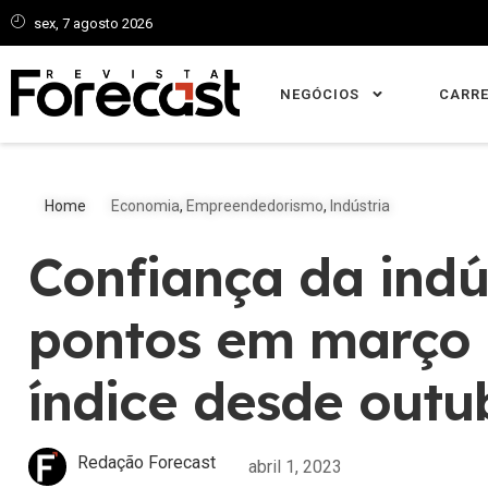
sex, 7 agosto 2026
NEGÓCIOS
CARRE
Home
Economia
,
Empreendedorismo
,
Indústria
Confiança da indú
pontos em março 
índice desde outu
Redação Forecast
abril 1, 2023