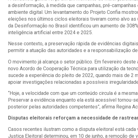
a desinformação, à medida que campanhas, pré-campanhas e
ambiente digital. Um levantamento do Projeto Confia mostr
eleições nos últimos ciclos eleitorais tiveram como alvo a
da Desinformação no Brasil identificou um aumento de 308
inteligência artificial entre 2024 e 2025.
Nesse contexto, a preservação rápida de evidências digitai
permitir a atuação das autoridades e a responsabilização de
O movimento já alcança o setor público. Em fevereiro deste 
novo Acordo de Cooperação Técnica para utilização da tecnol
sucede a experiência do pleito de 2022, quando mais de 2 mi
apoiar investigações relacionadas a possíveis irregularidad
“Hoje, a velocidade com que um conteúdo circula é a mesma 
Preservar a evidência enquanto ela está acessível tornou-se
posterior pelas autoridades competentes”, afirma Regina Ac
Disputas eleitorais reforçam a necessidade de rastrea
Casos recentes ilustram como a disputa eleitoral está cada 
Justiça Eleitoral determinou, em 10 de junho, a remoção de