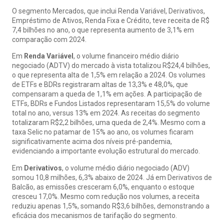
O segmento Mercados, que inclui Renda Variável, Derivativos,
Empréstimo de Ativos, Renda Fixa e Crédito, teve receita de R$
7,4 bilhões no ano, o que representa aumento de 3,1% em
comparação com 2024.
Em
Renda Variável
, o volume financeiro médio diário
negociado (ADTV) do mercado à vista totalizou R$24,4 bilhões,
o que representa alta de 1,5% em relação a 2024. Os volumes
de ETFs e BDRs registraram altas de 13,3% e 48,0%, que
compensaram a queda de 1,1% em ações. A participação de
ETFs, BDRs e Fundos Listados representaram 15,5% do volume
total no ano, versus 13% em 2024. As receitas do segmento
totalizaram R$2,2 bilhões, uma queda de 2,4%. Mesmo com a
taxa Selic no patamar de 15% ao ano, os volumes ficaram
significativamente acima dos níveis pré-pandemia,
evidenciando a importante evolução estrutural do mercado.
Em
Derivativos
, o volume médio diário negociado (ADV)
somou 10,8 milhões, 6,3% abaixo de 2024. Já em Derivativos de
Balcão, as emissões cresceram 6,0%, enquanto o estoque
cresceu 17,0%. Mesmo com redução nos volumes, a receita
reduziu apenas 1,5%, somando R$3,6 bilhões, demonstrando a
eficácia dos mecanismos de tarifação do segmento.