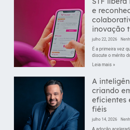
STF libera
e reconhe
colaborati
inovação 
julho 22, 2026
Nenh
É a primeira vez q
discute o mérito 
Leia mais »
A inteligên
criando e
eficientes
fiéis
julho 14, 2026
Nenh
A adoção acelerada 