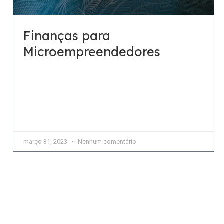
Finanças para
Microempreendedores
Abri minha própria empresa, e agora o que eu faço
com minhas finanças? Um levantamento feito pelo
SEBRAE, a partir de dados da Classificação
Nacional
março 31, 2023
Nenhum comentário