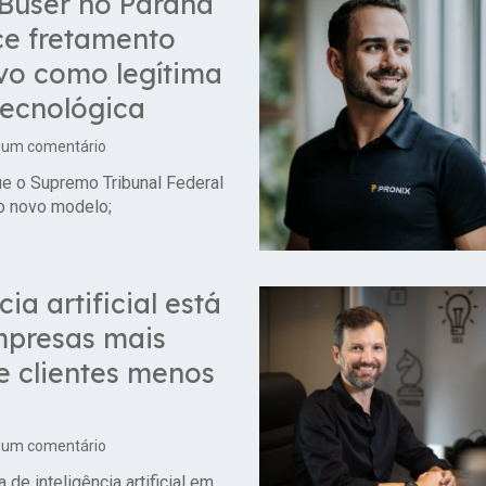
 Buser no Paraná
ce fretamento
vo como legítima
tecnológica
um comentário
ue o Supremo Tribunal Federal
do novo modelo;
cia artificial está
mpresas mais
 e clientes menos
um comentário
de inteligência artificial em