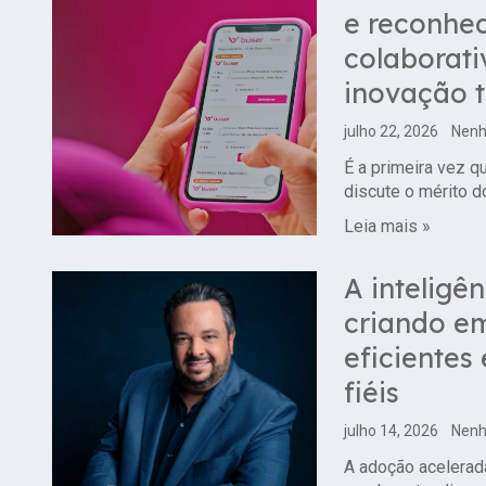
e reconhe
colaborati
inovação 
julho 22, 2026
Nenh
É a primeira vez q
discute o mérito 
Leia mais »
A inteligên
criando e
eficientes
fiéis
julho 14, 2026
Nenh
A adoção acelerada 