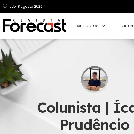
sáb, 8 agosto 2026
NEGÓCIOS
CARRE
Colunista | Íc
Prudêncio