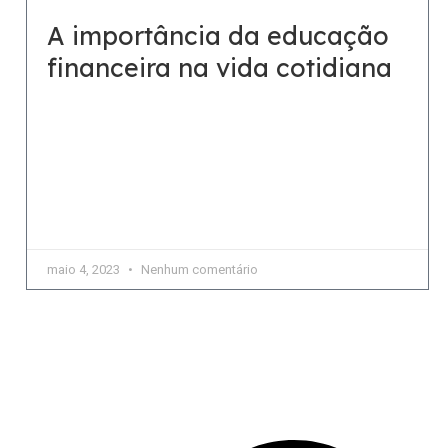
A importância da educação
financeira na vida cotidiana
Os fundamentos do desenvolvimento de hábitos
financeiramente saudáveis ​​sempre foram
essenciais, mas ignorados pela maioria “Quando
falamos sobre a saúde financeira, não se trata
apenas
maio 4, 2023
Nenhum comentário