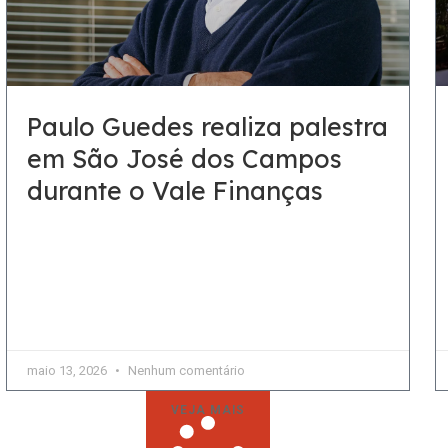
Paulo Guedes realiza palestra
em São José dos Campos
durante o Vale Finanças
Um dos principais nomes da economia brasileira,
Guedes será destaque na abertura do evento O ex-
ministro da Economia, Paulo Guedes, estará em
São José dos
maio 13, 2026
Nenhum comentário
VEJA MAIS