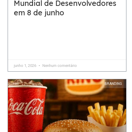
Mundial de Desenvolvedores
em 8 de junho
Conferência oferece aos desenvolvedores uma
prévia das mais recentes ferramentas, tecnologias
e recursos da Apple A Apple anunciou a
programação para sua Conferência Mundial de
junho 1, 2026
Nenhum comentário
BRANDING