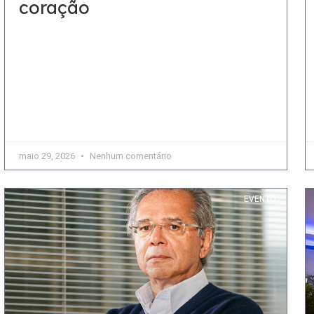
coração
A arte de apresentar os vinhos alemães para o
paladar brasileiro Foi uma experiência pessoal que
fez Christiane Dietz descobrir o prazer do universo
do
maio 29, 2026
Nenhum comentário
EVENTO