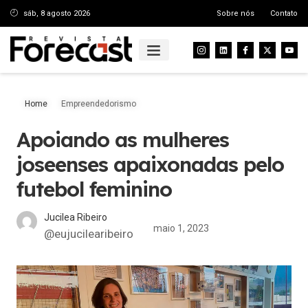
sáb, 8 agosto 2026
Sobre nós
Contato
Home
Empreendedorismo
Apoiando as mulheres
joseenses apaixonadas pelo
futebol feminino
Jucilea Ribeiro
maio 1, 2023
@eujucilearibeiro