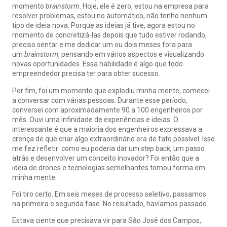
momento
brainstorm
. Hoje, ele é zero, estou na empresa para
resolver problemas, estou no automático, não tenho nenhum
tipo de ideia nova. Porque as ideias já tive, agora estou no
momento de concretizá-las depois que tudo estiver rodando,
preciso sentar e me dedicar um ou dois meses fora para
um
brainstorm
, pensando em vários aspectos e visualizando
novas oportunidades. Essa habilidade é algo que todo
empreendedor precisa ter para obter sucesso.
Por fim, foi um momento que explodiu minha mente, comecei
a conversar com várias pessoas. Durante esse período,
conversei com aproximadamente 90 a 100 engenheiros por
mês. Ouvi uma infinidade de experiências e ideias. O
interessante é que a maioria dos engenheiros expressava a
crença de que criar algo extraordinário era de fato possível. Isso
me fez refletir: como eu poderia dar um
step back,
um passo
atrás e desenvolver um conceito inovador? Foi então que a
ideia de drones e tecnologias semelhantes tomou forma em
minha mente.
Foi tiro certo. Em seis meses de processo seletivo, passamos
na primeira e segunda fase. No resultado, havíamos passado.
Estava ciente que precisava vir para São José dos Campos,