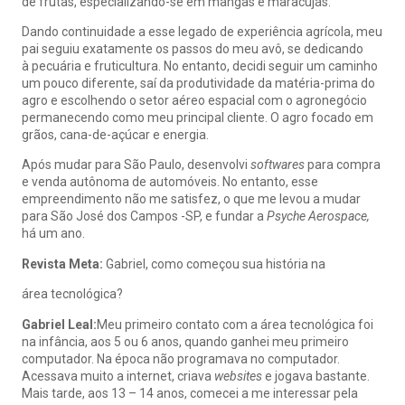
de frutas, especializando-se em mangas e maracujás.
Dando continuidade a esse legado de experiência agrícola, meu
pai seguiu exatamente os passos do meu avô, se dedicando
à pecuária e fruticultura. No entanto, decidi seguir um caminho
um pouco diferente, saí da produtividade da matéria-prima do
agro e escolhendo o setor aéreo espacial com o agronegócio
permanecendo como meu principal cliente. O agro focado em
grãos, cana-de-açúcar e energia.
Após mudar para São Paulo, desenvolvi
softwares
para compra
e venda autônoma de automóveis. No entanto, esse
empreendimento não me satisfez, o que me levou a mudar
para São José dos Campos -SP, e fundar a
Psyche Aerospace,
há um ano.
Revista Meta:
Gabriel, como começou sua história na
área tecnológica?
Gabriel Leal:
Meu primeiro contato com a área tecnológica foi
na infância, aos 5 ou 6 anos, quando ganhei meu primeiro
computador. Na época não programava no computador.
Acessava muito a internet, criava
websites
e jogava bastante.
Mais tarde, aos 13 – 14 anos, comecei a me interessar pela