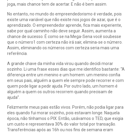
joga, mais chance tem de acertar. E não é bem assim.
No entanto, no mundo do empreendedorismo é verdade, pois
existe uma variável que não existe nos jogos de azar, que é o
aprendizado. O empreendedor aprende, fica mais experiente,
sabe por qual caminho não deve seguir. Assim, aumenta a
chance de sucesso. É como se na Mega-Sena você soubesse
que o número1 com certeza não irá sair, elimina-se o número.
Assim, eliminando os números com certeza seria mais uma
referência.
A grande chave da minha vida virou quando decidi morar
sozinho. Li uma frase esses dias que me identifico bastante: “A
diferença entre um menino e um homem: um menino confia
em seus pais, alguém a quem ele sempre pode recorrer e com
quem pode ligar a pedir ajuda. Por outro lado, um homem é
alguém a quem os outros recorrem quando precisam de
ajuda”.
Felizmente meus pais estão vivos. Porém, não podia ligar para
eles quando fui morar sozinho, pois estavam longe. Naquela
época, não tínhamos o PIX. Então, usávamos o TED, que exigia
um custo e representava 30% do valor total por transação.
Transferências após as 16h ou nos fins de semana eram