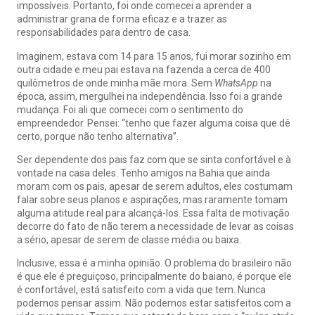
impossíveis. Portanto, foi onde comecei a aprender a
administrar grana de forma eficaz e a trazer as
responsabilidades para dentro de casa.
Imaginem, estava com 14 para 15 anos, fui morar sozinho em
outra cidade e meu pai estava na fazenda a cerca de 400
quilômetros de onde minha mãe mora. Sem
WhatsApp
na
época, assim, mergulhei na independência. Isso foi a grande
mudança. Foi ali que comecei com o sentimento do
empreendedor. Pensei: “tenho que fazer alguma coisa que dê
certo, porque não tenho alternativa”.
Ser dependente dos pais faz com que se sinta confortável e à
vontade na casa deles. Tenho amigos na Bahia que ainda
moram com os pais, apesar de serem adultos, eles costumam
falar sobre seus planos e aspirações, mas raramente tomam
alguma atitude real para alcançá-los. Essa falta de motivação
decorre do fato de não terem a necessidade de levar as coisas
a sério, apesar de serem de classe média ou baixa.
Inclusive, essa é a minha opinião. O problema do brasileiro não
é que ele é preguiçoso, principalmente do baiano, é porque ele
é confortável, está satisfeito com a vida que tem. Nunca
podemos pensar assim. Não podemos estar satisfeitos com a