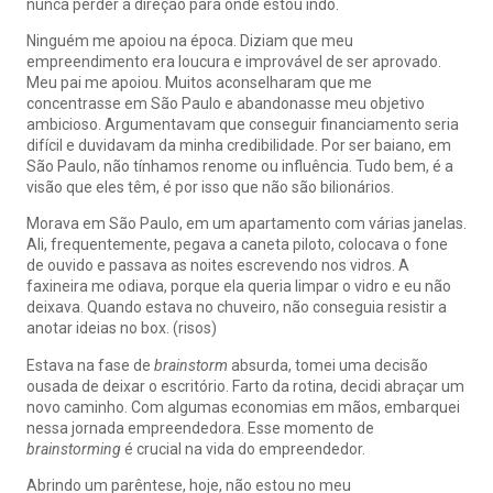
nunca perder a direção para onde estou indo.
Ninguém me apoiou na época. Diziam que meu
empreendimento era loucura e improvável de ser aprovado.
Meu pai me apoiou. Muitos aconselharam que me
concentrasse em São Paulo e abandonasse meu objetivo
ambicioso. Argumentavam que conseguir financiamento seria
difícil e duvidavam da minha credibilidade. Por ser baiano, em
São Paulo, não tínhamos renome ou influência. Tudo bem, é a
visão que eles têm, é por isso que não são bilionários.
Morava em São Paulo, em um apartamento com várias janelas.
Ali, frequentemente, pegava a caneta piloto, colocava o fone
de ouvido e passava as noites escrevendo nos vidros. A
faxineira me odiava, porque ela queria limpar o vidro e eu não
deixava. Quando estava no chuveiro, não conseguia resistir a
anotar ideias no box. (risos)
Estava na fase de
brainstorm
absurda, tomei uma decisão
ousada de deixar o escritório. Farto da rotina, decidi abraçar um
novo caminho. Com algumas economias em mãos, embarquei
nessa jornada empreendedora. Esse momento de
brainstorming
é crucial na vida do empreendedor.
Abrindo um parêntese, hoje, não estou no meu