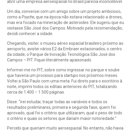
abrir uma empresa aeroespacial no Brasil parecia inconcebível.
Um dia, conversei com um amigo sobre um projeto ambicioso,
como a
Psyche
, que na época não estava relacionado a drones,
mas era focado na mineração de asteroides. Ele sugeriu que eu
visitasse São José dos Campos. Motivado pela recomendação,
decidi conhecer a cidade.
Chegando, visitei: o museu aéreo espacial brasileiro próximo ao
aeroporto, avistei vários E2 da Embraer estacionados; o centro
da cidade; o Parque de Inovação Tecnológica São José dos
Campos – PIT. Fiquei literalmente apaixonado.
Informei-me no PIT, sobre como ingressar no parque e soube
que haveria um processo para
startups
nos próximos meses.
Voltei a São Paulo com uma meta. Fui direto para o escritório à
noite, imprimi todos os editais anteriores do PIT, totalizando
cerca de 1.400 – 1.500 páginas.
Disse: “irei estudar, traçar todas as variáveis e todos os
resultados preliminares, primeira e segunda fase, quem foi
aprovado, qual foi o critério que utilizaram, qual o peso de todo
o critério e quais os setores que dariam maior notoriedade.”
Percebi que queriam muito aeroespacial. No entanto, não havia