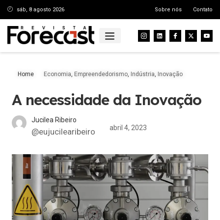
sáb, 8 agosto 2026
Sobre nós
Contato
Home
Economia
,
Empreendedorismo
,
Indústria
,
Inovação
A necessidade da Inovação
Jucilea Ribeiro
abril 4, 2023
@eujucilearibeiro