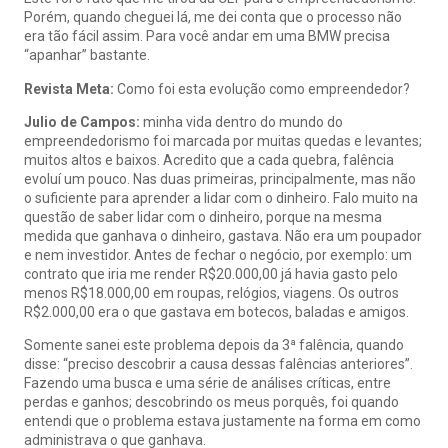
Porém, quando cheguei lá, me dei conta que o processo não
era tão fácil assim. Para você andar em uma BMW precisa
“apanhar” bastante.
Revista Meta:
Como foi esta evolução como empreendedor?
Julio de Campos:
minha vida dentro do mundo do
empreendedorismo foi marcada por muitas quedas e levantes;
muitos altos e baixos. Acredito que a cada quebra, falência
evoluí um pouco. Nas duas primeiras, principalmente, mas não
o suficiente para aprender a lidar com o dinheiro. Falo muito na
questão de saber lidar com o dinheiro, porque na mesma
medida que ganhava o dinheiro, gastava. Não era um poupador
e nem investidor. Antes de fechar o negócio, por exemplo: um
contrato que iria me render R$20.000,00 já havia gasto pelo
menos R$18.000,00 em roupas, relógios, viagens. Os outros
R$2.000,00 era o que gastava em botecos, baladas e amigos.
Somente sanei este problema depois da 3ª falência, quando
disse: “preciso descobrir a causa dessas falências anteriores”.
Fazendo uma busca e uma série de análises críticas, entre
perdas e ganhos; descobrindo os meus porquês, foi quando
entendi que o problema estava justamente na forma em como
administrava o que ganhava.