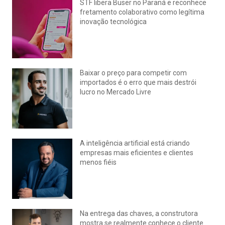
STF libera Buser no Paraná e reconhece
fretamento colaborativo como legítima
inovação tecnológica
julho 22, 2026
Nenhum comentário
Baixar o preço para competir com
importados é o erro que mais destrói
lucro no Mercado Livre
julho 15, 2026
Nenhum comentário
A inteligência artificial está criando
empresas mais eficientes e clientes
menos fiéis
julho 14, 2026
Nenhum comentário
Na entrega das chaves, a construtora
mostra se realmente conhece o cliente