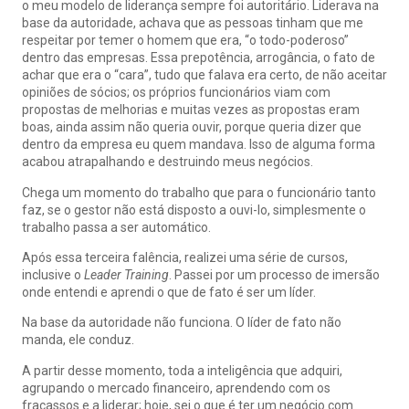
o meu modelo de liderança sempre foi autoritário. Liderava na
base da autoridade, achava que as pessoas tinham que me
respeitar por temer o homem que era, “o todo-poderoso”
dentro das empresas. Essa prepotência, arrogância, o fato de
achar que era o “cara”, tudo que falava era certo, de não aceitar
opiniões de sócios; os próprios funcionários viam com
propostas de melhorias e muitas vezes as propostas eram
boas, ainda assim não queria ouvir, porque queria dizer que
dentro da empresa eu quem mandava. Isso de alguma forma
acabou atrapalhando e destruindo meus negócios.
Chega um momento do trabalho que para o funcionário tanto
faz, se o gestor não está disposto a ouvi-lo, simplesmente o
trabalho passa a ser automático.
Após essa terceira falência, realizei uma série de cursos,
inclusive o
Leader Training
. Passei por um processo de imersão
onde entendi e aprendi o que de fato é ser um líder.
Na base da autoridade não funciona. O líder de fato não
manda, ele conduz.
A partir desse momento, toda a inteligência que adquiri,
agrupando o mercado financeiro, aprendendo com os
fracassos e a liderar; hoje, sei o que é ter um negócio com